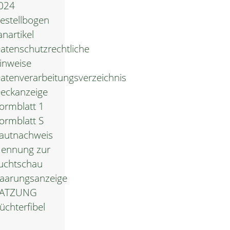
024
estellbogen
anartikel
atenschutzrechtliche
inweise
atenverarbeitungsverzeichnis
eckanzeige
ormblatt 1
ormblatt S
autnachweis
ennung zur
uchtschau
aarungsanzeige
SATZUNG
üchterfibel