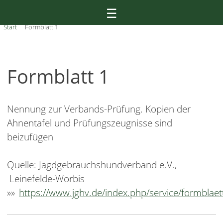
Skip
☰
to
Start
Formblatt 1
content
Formblatt 1
Nennung zur Verbands-Prüfung. Kopien der
Ahnentafel und Prüfungszeugnisse sind
beizufügen
Quelle: Jagdgebrauchshundverband e.V.,
Leinefelde-Worbis
»»
https://www.jghv.de/index.php/service/formblaet