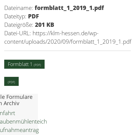
Dateiname:
formblatt_1_2019_1.pdf
Dateityp:
PDF
Dateigröße:
201 KB
Datei-URL:
https://klm-hessen.de/wp-
content/uploads/2020/09/formblatt_1_2019_1.pdf
Formblatt 1
lle Formulare
m Archiv
nfahrt
aubenmühlenteich
ufnahmeantrag