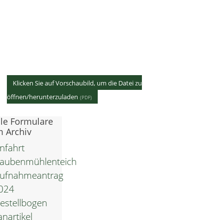
Klicken Sie auf Vorschaubild, um die Datei zu
öffnen/herunterzuladen
lle Formulare
m Archiv
nfahrt
aubenmühlenteich
ufnahmeantrag
024
estellbogen
anartikel