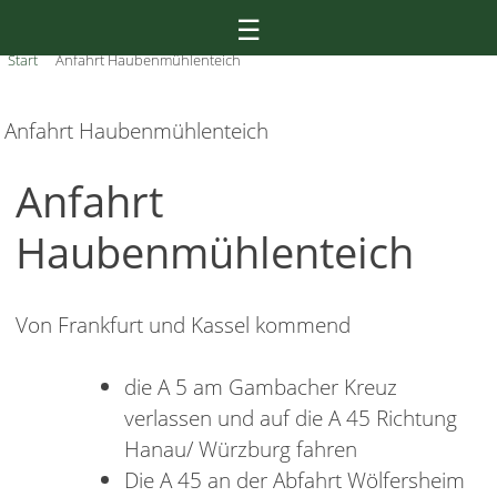
Skip
☰
to
Start
Anfahrt Haubenmühlenteich
content
Anfahrt Haubenmühlenteich
Anfahrt
Haubenmühlenteich
Von Frankfurt und Kassel kommend
die A 5 am Gambacher Kreuz
verlassen und auf die A 45 Richtung
Hanau/ Würzburg fahren
Die A 45 an der Abfahrt Wölfersheim