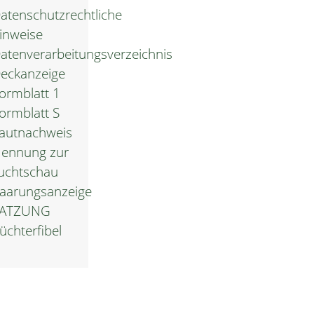
atenschutzrechtliche
inweise
atenverarbeitungsverzeichnis
eckanzeige
ormblatt 1
ormblatt S
autnachweis
ennung zur
uchtschau
aarungsanzeige
SATZUNG
üchterfibel