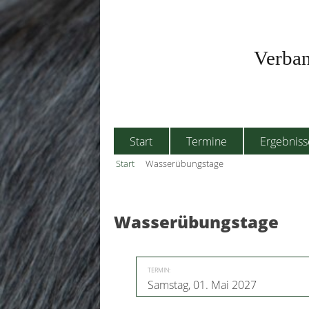
Skip
to
content
Verban
Start
Termine
Ergebniss
Start
Wasserübungstage
Wasserübungstage
TERMIN:
Samstag, 01. Mai 2027