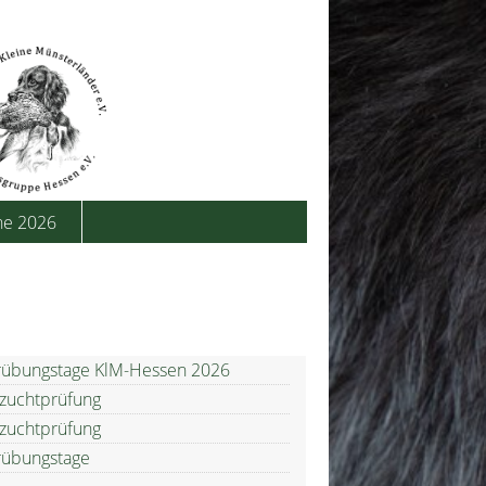
he 2026
übungstage KlM-Hessen 2026
zuchtprüfung
zuchtprüfung
übungstage