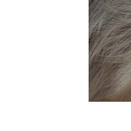
utzerklärung
um