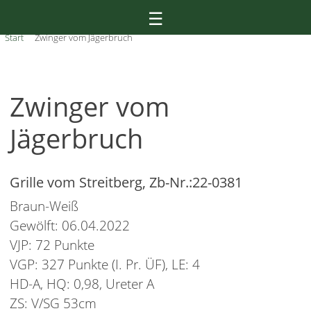
Skip
☰
to
Start
Zwinger vom Jägerbruch
content
Zwinger vom
Jägerbruch
Grille vom Streitberg, Zb-Nr.:22-0381
Braun-Weiß
Gewölft: 06.04.2022
VJP: 72 Punkte
VGP: 327 Punkte (I. Pr. ÜF), LE: 4
HD-A, HQ: 0,98, Ureter A
ZS: V/SG 53cm