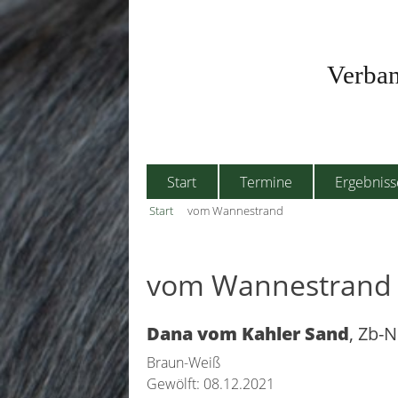
Skip
to
content
Verban
Start
Termine
Ergebniss
Start
vom Wannestrand
vom Wannestrand
Dana vom Kahler Sand
, Zb-N
Braun-Weiß
Gewölft: 08.12.2021