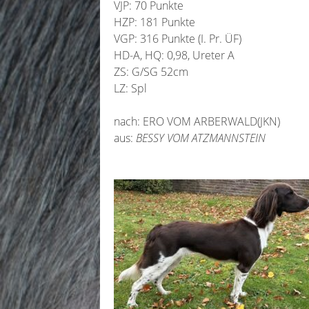
VJP: 70 Punkte
HZP: 181 Punkte
VGP: 316 Punkte (I. Pr. ÜF)
HD-A, HQ: 0,98, Ureter A
ZS: G/SG 52cm
LZ: Spl
nach: ERO VOM ARBERWALD(JKN)
aus:
BESSY VOM ATZMANNSTEIN