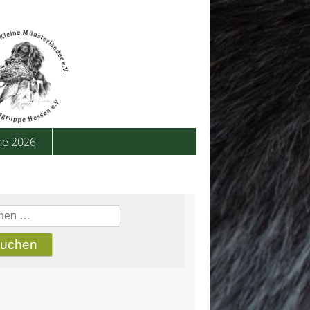
he 2026
en
: