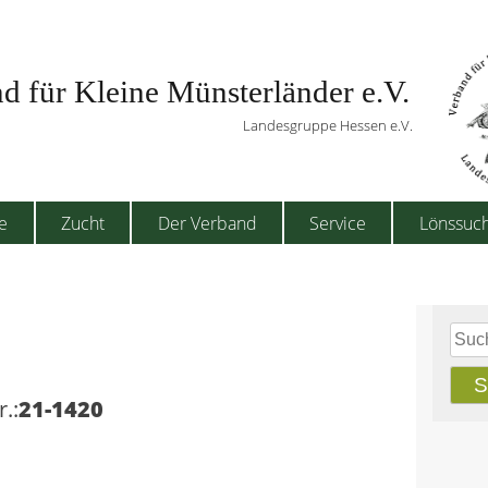
d für Kleine Münsterländer e.V.
Landesgruppe Hessen e.V.
e
Zucht
Der Verband
Service
Lönssuc
Such
nach
r.:
21-1420