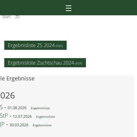
Skip
☰
to
Start
ZS
content
Ergebnisliste ZS 2024
Ergebnisliste Zuchtschau 2024
lle Ergebnisse
2026
S ‐
01.08.2026
Ergebnisliste
StP ‐
12.07.2026
Ergebnisliste
JP ‐
30.03.2026
Ergebnisliste