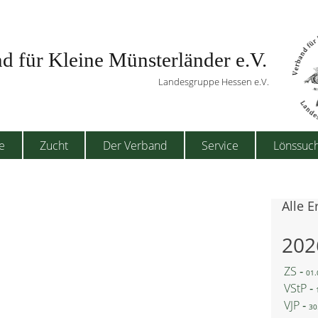
d für Kleine Münsterländer e.V.
Landesgruppe Hessen e.V.
e
Zucht
Der Verband
Service
Lönssuc
Alle 
202
ZS ‐
01.
VStP ‐
VJP ‐
30